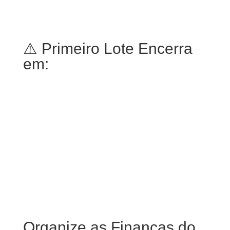
⚠️ Primeiro Lote Encerra
em:
000
:
00
:
00
:
00
Dia
Hrs
Min
Seg
Organize as Finanças do